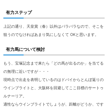
有力ステップ
上記の通り、天皇賞（春）以外はバラバラなので、そこを
狙うのでなければあまり気にしなくて OKと思います。
有力馬について検討
もう、宝塚記念まで来たら「どの馬が出るのか」を当てる
の無理に近いですが・・・
現時点で出走を表明しているのはドバイからとんぼ返りの
ウインブライトと、大阪杯を回避してここ目標のサートゥ
ルナーリア。
適性ならウインブライトでしょうが、距離がどうか、です