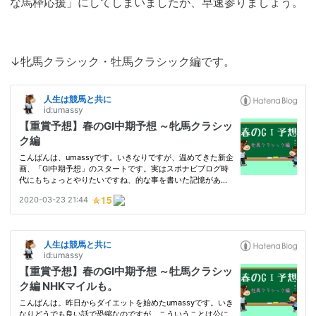
な馬枠応援」にしてしまいましたが、早速参りましょう。
↓牝馬クラシック・牡馬クラシック編です。