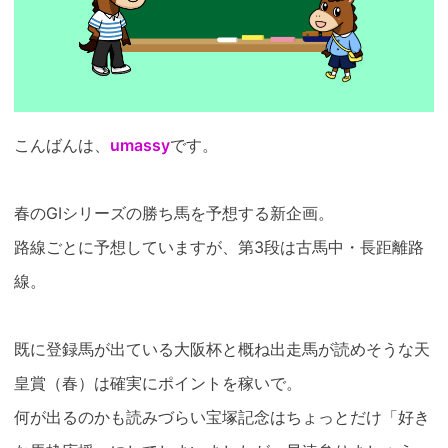
こんばんは、
umassy
です。
春のGⅠシリーズの勝ち馬を予想する新企画。
路線ごとに予想していますが、第3段は古馬中・長距離路
線。
既に登録馬が出ている大阪杯と概ね出走馬が読めそうな天
皇賞（春）は確実にポイントを稼いで。
何が出るのかも読みづらい宝塚記念はちょっとだけ「好き