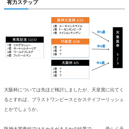
有力ステップ
大阪杯については先ほど検討しましたが、天皇賞に出てく
るとすれば、ブラストワンピースとかステイフーリッシュ
とかでしょうか。
阪神大賞典組ではキセキがまさかの結果で、、、恐らく天