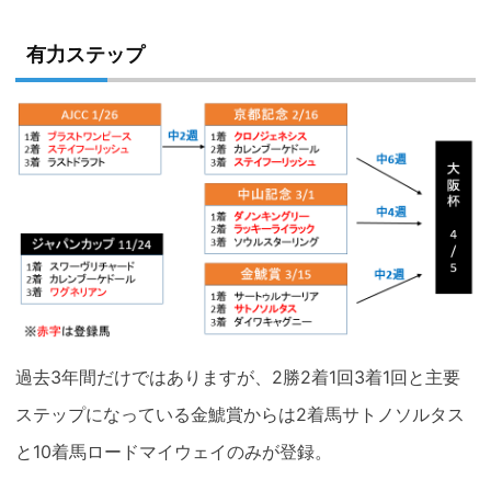
有力ステップ
過去3年間だけではありますが、2勝2着1回3着1回と主要
ステップになっている金鯱賞からは2着馬サトノソルタス
と10着馬ロードマイウェイのみが登録。