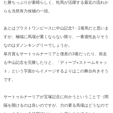
た勝ちっぷりが素晴らしく、牝馬が活躍する最近の流れか
らも当然有力候補の一頭。
あとはブラストワンピースに中山記念1・2着馬だと思いま
すが、極端に馬場が重くならない限り、一番適性ありそう
なのはダノンキングリーでしょうか。
皐月賞もサートゥルナーリアと僅差の3着だったり、前走
も中山記念を完勝したりと、「ディープ×ストームキャッ
ト」という字面からイメージするよりはこの舞台向きそう
です。
サートゥルナーリアが宝塚記念に向かうということで（間
隔を開けるのは良いのですが、力の要る馬場はどうなので