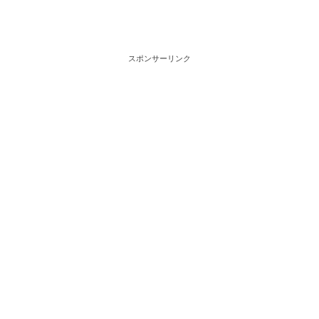
スポンサーリンク