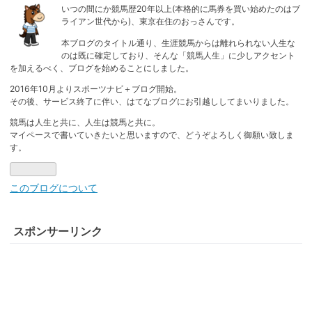
いつの間にか競馬歴20年以上(本格的に馬券を買い始めたのはブ
ライアン世代から)、東京在住のおっさんです。
本ブログのタイトル通り、生涯競馬からは離れられない人生な
のは既に確定しており、そんな「競馬人生」に少しアクセント
を加えるべく、ブログを始めることにしました。
2016年10月よりスポーツナビ＋ブログ開始。
その後、サービス終了に伴い、はてなブログにお引越ししてまいりました。
競馬は人生と共に、人生は競馬と共に。
マイペースで書いていきたいと思いますので、どうぞよろしく御願い致しま
す。
このブログについて
スポンサーリンク