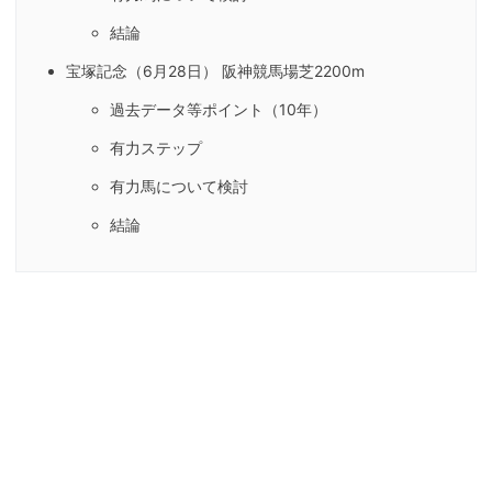
結論
宝塚記念（6月28日） 阪神競馬場芝2200m
過去データ等ポイント（10年）
有力ステップ
有力馬について検討
結論